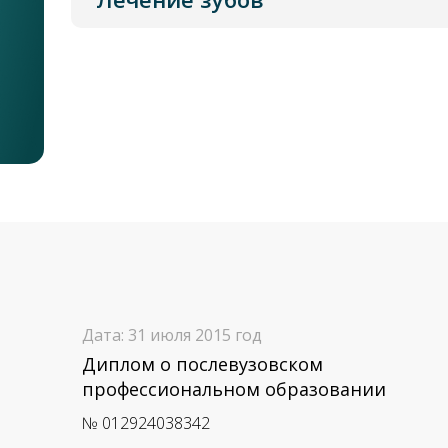
Дата: 31 июля 2015 год
Диплом о послевузовском
профессиональном образовании
№ 012924038342